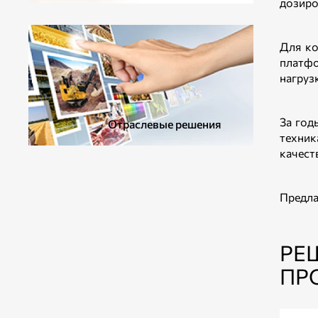
дозиро
ДОПОЛНИТЕЛЬНОЕ ОБОРУДОВАНИЕ
Для ко
платф
нагрузк
За год
Отраслевые решения
техник
качест
Предла
РЕ
ПР