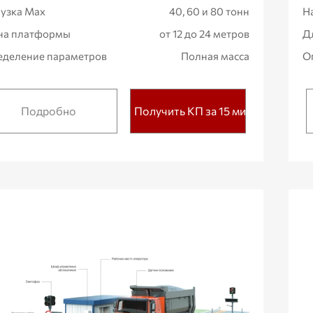
узка Max
40, 60 и 80 тонн
Н
на платформы
от 12 до 24 метров
Д
деление параметров
Полная масса
О
Подробно
Получить КП за 15 мин.