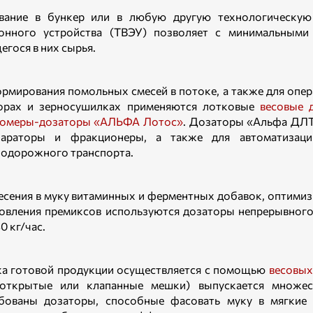
вание в бункер или в любую другую технологическую
онного устройства (ТВЭУ) позволяет с минимальными
егося в них сырья.
рмирования помольных смесей в потоке, а также для опе
торах и зерносушилках применяются лотковые
весовые 
домеры-дозаторы «АЛЬФА Лотос»
. Дозаторы «Альфа ДЛТ»
параторы и фракционеры, а также для автоматизаци
одорожного транспорта.
есения в муку витаминных и ферментных добавок, оптимиз
овления премиксов используются дозаторы непрерывног
40 кг/час.
а готовой продукции осуществляется с помощью
весовых
(открытые или клапанные мешки) выпускается множес
бованы дозаторы, способные фасовать муку в мягкие