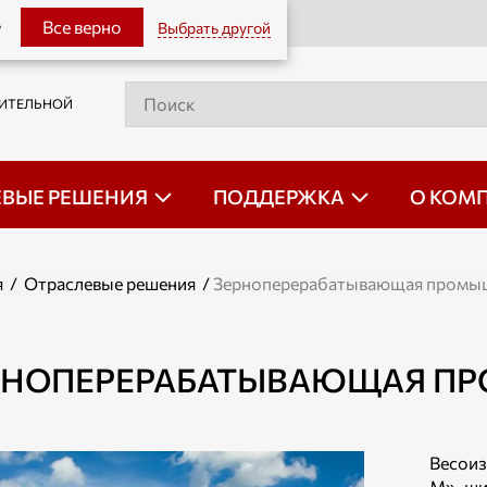
Оставить заявку
Все верно
Выбрать другой
?
РИТЕЛЬНОЙ
ЕВЫЕ РЕШЕНИЯ
ПОДДЕРЖКА
О КОМ
я
/
Отраслевые решения
/
Зерноперерабатывающая промы
РНОПЕРЕРАБАТЫВАЮЩАЯ П
Весоиз
М» ши