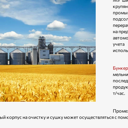
крупян
промы
подсо
перера
на пре
автом
учета
исполь
Бунке
мельни
после
продук
т/час.
Проме
ый корпус на очистку и сушку может осуществляться с по