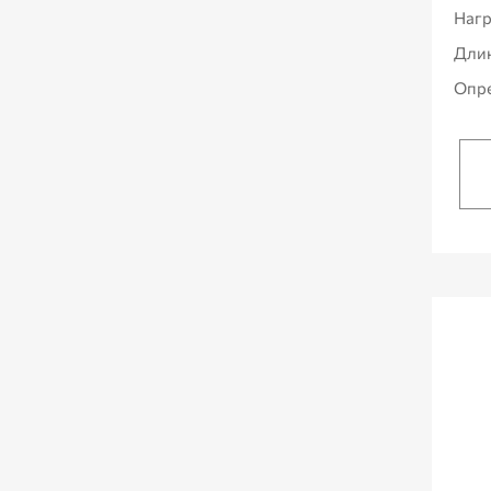
Нагр
Дли
Опре