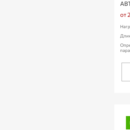
АВ
от 
Нагр
Дли
Опр
пар