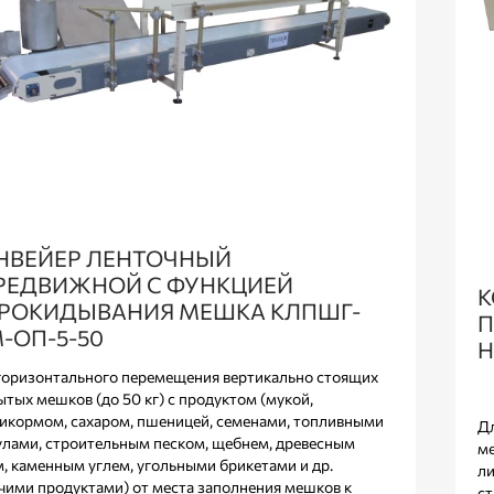
НВЕЙЕР ЛЕНТОЧНЫЙ
РЕДВИЖНОЙ С ФУНКЦИЕЙ
К
РОКИДЫВАНИЯ МЕШКА КЛПШГ-
П
-ОП-5-50
Н
горизонтального перемещения вертикально стоящих
ытых мешков (до 50 кг) с продуктом (мукой,
икормом, сахаром, пшеницей, семенами, топливными
Дл
улами, строительным песком, щебнем, древесным
ме
м, каменным углем, угольными брикетами и др.
ли
чими продуктами) от места заполнения мешков к
ст