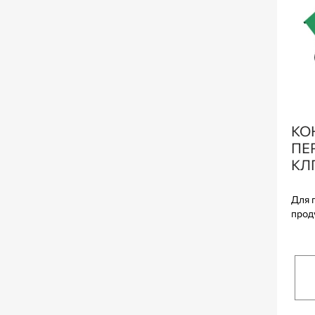
КО
ПЕ
КЛ
Для 
прод