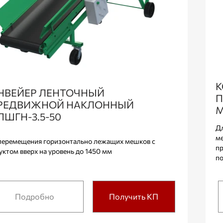
К
НВЕЙЕР ЛЕНТОЧНЫЙ
П
РЕДВИЖНОЙ НАКЛОННЫЙ
М
ПШГН-3.5-50
Дл
ме
перемещения горизонтально лежащих мешков с
пр
уктом вверх на уровень до 1450 мм
по
Подробно
Получить КП