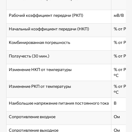
Рабочий коэффициент передачи (РКП)
мВ/В
Начальный коэффициент передачи (НКП)
% от РКП
Комбинированная погрешность
% от РКП
Ползучесть (30 мин.)
% от РКП
Изменение НКП от температуры
% от РКП
°С
Изменение РКП от температуры
% от РКП
°С
Наибольшее напряжение питания постоянного тока
В
Сопротивление входное
Ом
Сопротивление выходное
Ом