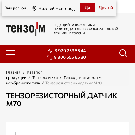
Нижний Новгород
Да
Другой
Ваш регион
Нижний Новгород
ВЕДУЩИЙ РАЗРАБОТЧИК И
ПРОИЗВОДИТЕЛЬ ВЕСОИЗМЕРИТЕЛЬНОЙ
ТЕХНИКИ В РОССИИ
8 920 253 55 44
8 800 555 65 30
Главная
/
Каталог
продукции
/
Тензодатчики
/
Тензодатчики сжатия
мембранного типа
/
Тензорезисторный датчик М70
ТЕНЗОРЕЗИСТОРНЫЙ ДАТЧИК
М70