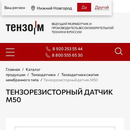
Нижний Новгород
Да
Другой
Ваш регион
Нижний Новгород
ВЕДУЩИЙ РАЗРАБОТЧИК И
ПРОИЗВОДИТЕЛЬ ВЕСОИЗМЕРИТЕЛЬНОЙ
ТЕХНИКИ В РОССИИ
8 920 253 55 44
8 800 555 65 30
Главная
/
Каталог
продукции
/
Тензодатчики
/
Тензодатчики сжатия
мембранного типа
/
Тензорезисторный датчик М50
ТЕНЗОРЕЗИСТОРНЫЙ ДАТЧИК
М50