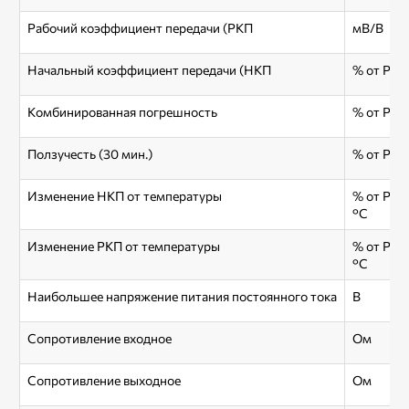
Рабочий коэффициент передачи (РКП
мВ/В
Начальный коэффициент передачи (НКП
% от РКП
Комбинированная погрешность
% от РКП
Ползучесть (30 мин.)
% от РКП
Изменение НКП от температуры
% от РКП
°С
Изменение РКП от температуры
% от РКП
°С
Наибольшее напряжение питания постоянного тока
В
Сопротивление входное
Ом
Сопротивление выходное
Ом