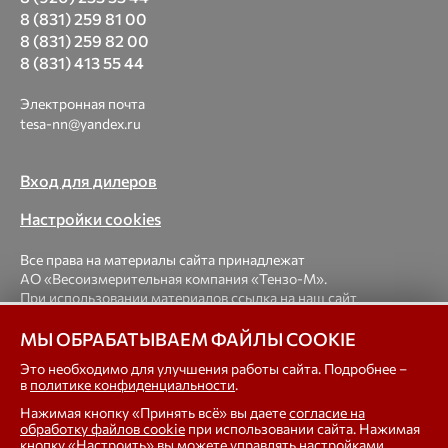
8 (831) 259 81 00
8 (831) 259 82 00
8 (831) 413 55 44
Электронная почта
tesa-nn@yandex.ru
Вход для дилеров
Настройки cookies
Все права на материалы сайта принадлежат
АО «Весоизмерительная компания «Тензо-М».
При использовании материалов ссылка на наш сайт
обязательна.
МЫ ОБРАБАТЫВАЕМ ФАЙЛЫ COOKIE
© 1998-2026 Весоизмерительная компания «Тензо-М» —
Это необходимо для улучшения работы сайта. Подробнее –
в
политике конфиденциальности
.
платформенные, крановые, вагонные, бункерные,
автомобильные весы, весовые дозаторы для фасовки,
Нажимая кнопку «Принять всё» вы даете
согласие на
тензодатчики
обработку файлов cookie
при использовании сайта. Нажимая
кнопку «Настроить» вы можете управлять настройками